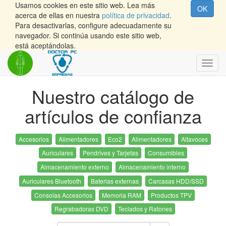
Usamos cookies en este sitio web. Lea más
OK
acerca de ellas en nuestra
política de privacidad
.
Para desactivarlas, configure adecuadamente su
navegador. Si continúa usando este sitio web,
está aceptándolas.
Inter
naveg
Nuestro catálogo de
artículos de confianza
Accesorios
Alimentadores
Eco2
Alimentadores
Altavoces
Auriculares
Pendrives y Tarjetas
Consumibles
Almacenamiento externo
Almacenamiento interno
Auriculares Bluetooth
Baterias externas
Carcasas HDD/SSD
Consolas Accesorios
Memoria RAM
Productos TPV
Regrabadoras DVD
Teclados y Ratones