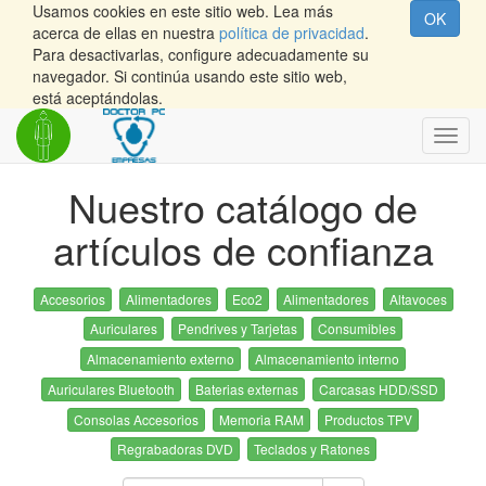
Usamos cookies en este sitio web. Lea más
OK
acerca de ellas en nuestra
política de privacidad
.
Para desactivarlas, configure adecuadamente su
navegador. Si continúa usando este sitio web,
está aceptándolas.
Inter
naveg
Nuestro catálogo de
artículos de confianza
Accesorios
Alimentadores
Eco2
Alimentadores
Altavoces
Auriculares
Pendrives y Tarjetas
Consumibles
Almacenamiento externo
Almacenamiento interno
Auriculares Bluetooth
Baterias externas
Carcasas HDD/SSD
Consolas Accesorios
Memoria RAM
Productos TPV
Regrabadoras DVD
Teclados y Ratones